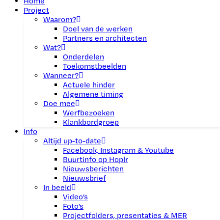
Home
Project
Waarom?
Doel van de werken
Partners en architecten
Wat?
Onderdelen
Toekomstbeelden
Wanneer?
Actuele hinder
Algemene timing
Doe mee
Werfbezoeken
Klankbordgroep
Info
Altijd up-to-date
Facebook, Instagram & Youtube
Buurtinfo op Hoplr
Nieuwsberichten
Nieuwsbrief
In beeld
Video’s
Foto’s
Projectfolders, presentaties & MER