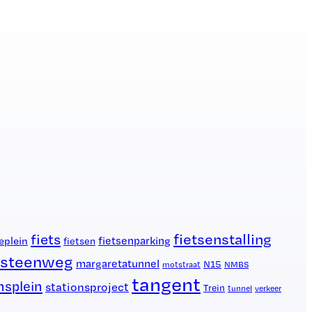
fietsenstalling
fiets
eplein
fietsenparking
fietsen
esteenweg
margaretatunnel
N15
NMBS
motstraat
tangent
nsplein
stationsproject
Trein
tunnel
verkeer