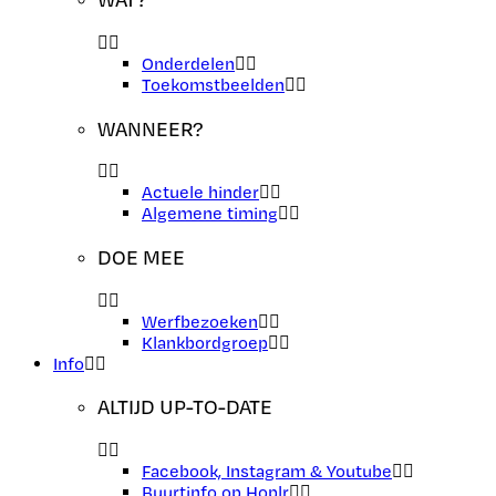
Onderdelen
Toekomstbeelden
WANNEER?
Actuele hinder
Algemene timing
DOE MEE
Werfbezoeken
Klankbordgroep
Info
ALTIJD UP-TO-DATE
Facebook, Instagram & Youtube
Buurtinfo op Hoplr