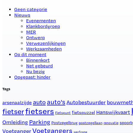
Geen categorie
Nieuws
Evenementen
Klankbordgroep
MER
Ontwerp
Verwezenlijkingen
Werkzaamheden
Op dit moment
Binnenkort
Net gebeurd
Nu bezig
Opgepast: hinder
Tags
auto's
auto
Autobestuurder
bouwmet
arsenaalzijde
fietsers
fietser
Hanswijkvaart
fietspuzzel
Fietspunt
Parking
Omleiding
spoorb
Postzegelbrug
postzegellaan
renovatie
Voetgangers
Voetganger
werfzone