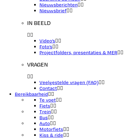
Nieuwsberichten
Nieuwsbrief
IN BEELD
Video’s
Foto’s
Projectfolders, presentaties & MER
VRAGEN
Veelgestelde vragen (FAQ)
Contact
Bereikbaarheid
Te voet
Fiets
Trein
Bus
Auto
Motorfiets
Kiss & ride