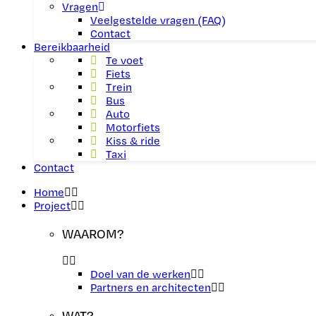
Vragen
Veelgestelde vragen (FAQ)
Contact
Bereikbaarheid
Te voet
Fiets
Trein
Bus
Auto
Motorfiets
Kiss & ride
Taxi
Contact
Home
Project
WAAROM?
Doel van de werken
Partners en architecten
WAT?