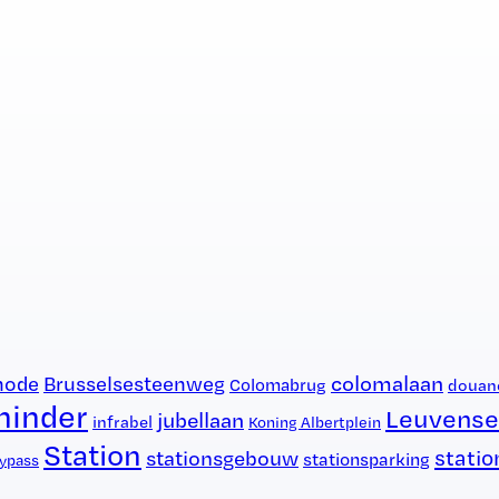
colomalaan
hode
Brusselsesteenweg
Colomabrug
douan
hinder
Leuvens
jubellaan
infrabel
Koning Albertplein
Station
statio
stationsgebouw
stationsparking
ypass